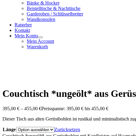
Bänke & Hocker
Beistelltische & Nachttische
Garderoben / Schlüsselbretter
Wandkonsolen
Ratgeber
Kontakt
Mein Konto
Mein Account
Warenkorb
Couchtisch *ungeölt* aus Gerüs
395,00
€
–
455,00
€
Preisspanne: 395,00 € bis 455,00 €
Dieser Tisch aus alten Gerüstbohlen ist rustikal und minimalistisch 
Länge
Zurücksetzen
Couchtisch *ungeölt* aus Gerüstbohlen mit Kopfleisten auf Haarna